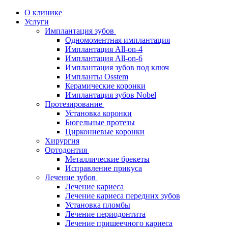
О клинике
Услуги
Имплантация зубов
Одномоментная имплантация
Имплантация All-on-4
Имплантация All-on-6
Имплантация зубов под ключ
Импланты Osstem
Керамические коронки
Имплантация зубов Nobel
Протезирование
Установка коронки
Бюгельные протезы
Циркониевые коронки
Хирургия
Ортодонтия
Металлические брекеты
Исправление прикуса
Лечение зубов
Лечение кариеса
Лечение кариеса передних зубов
Установка пломбы
Лечение периодонтита
Лечение пришеечного кариеса